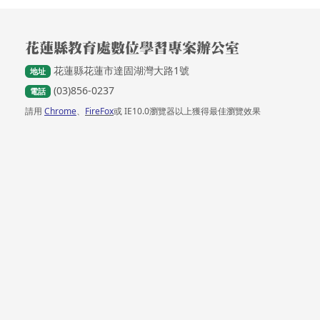
頁尾區域內容
花蓮縣教育處數位學習專案辦公室
花蓮縣花蓮市達固湖灣大路1號
地址
(03)856-0237
電話
請用
Chrome
、
FireFox
或 IE10.0瀏覽器以上獲得最佳瀏覽效果