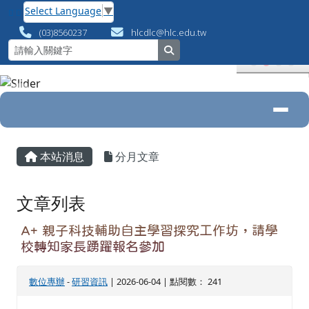
花蓮縣數位專案辦公室
跳至主內容區
Select Language
▼
(03)8560237
hlcdlc@hlc.edu.tw
search
導覽列
頁尾區域
主內容區域
本站消息
分月文章
文章列表
A+ 親子科技輔助自主學習探究工作坊，請學
校轉知家長踴躍報名參加
數位專辦
-
研習資訊
| 2026-06-04 | 點閱數： 241