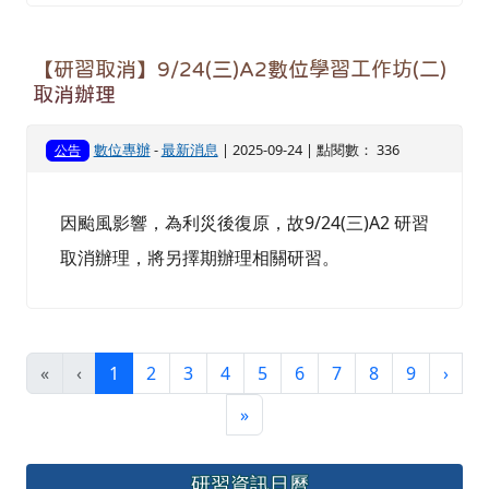
【研習取消】9/24(三)A2數位學習工作坊(二)
取消辦理
數位專辦
-
最新消息
| 2025-09-24 | 點閱數： 336
公告
因颱風影響，為利災後復原，故9/24(三)A2 研習
取消辦理，將另擇期辦理相關研習。
(目前頁次)
下一
«
‹
1
2
3
4
5
6
7
8
9
›
最後頁
»
左邊區域內容
研習資訊日曆