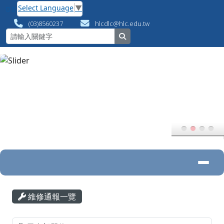
花蓮縣數位專案辦公室
跳至主內容區
Select Language
▼
(03)8560237
hlcdlc@hlc.edu.tw
search
導覽列
頁尾區域
主內容區域
維修通報一覽
List Repair
選擇後會自動跳轉頁面：通知單位
選擇後會自動跳轉頁面：處理狀況
選擇後會自動跳轉頁面：月報表