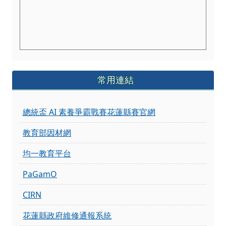
總統盃 AI 素養爭霸戰賽花蓮縣賽官網
教育部因材網
均一教育平台
PaGamO
CIRN
花蓮縣政府維修通報系統
教育部MOEMDM系統
花蓮數學互動展粉專
教育雲數位學習入口網
CoolEnglish