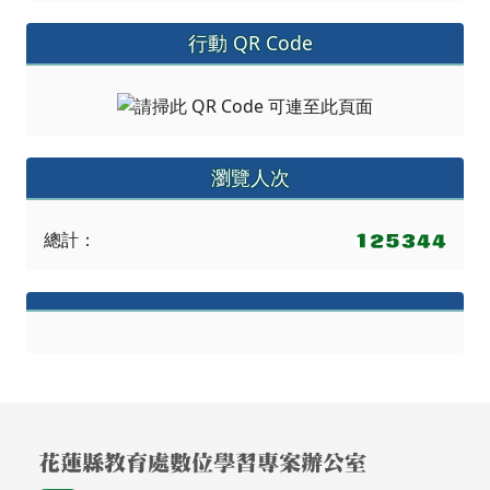
總計：
頁尾區域內容
花蓮縣教育處數位學習專案辦公室
花蓮縣花蓮市達固湖灣大路1號
地址
(03)856-0237
電話
請用
Chrome
、
FireFox
或 IE10.0瀏覽器以上獲得最佳瀏覽效果