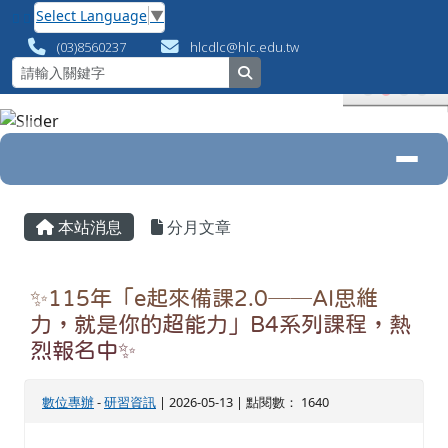
花蓮縣數位專案辦公室
跳至主內容區
Select Language
▼
(03)8560237
hlcdlc@hlc.edu.tw
search
導覽列
頁尾區域
主內容區域
本站消息
分月文章
✨115年「e起來備課2.0──AI思維
力，就是你的超能力」B4系列課程，熱
烈報名中✨
數位專辦
-
研習資訊
| 2026-05-13 | 點閱數： 1640