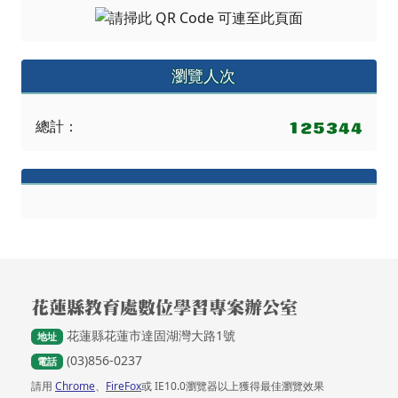
瀏覽人次
總計：
頁尾區域內容
花蓮縣教育處數位學習專案辦公室
花蓮縣花蓮市達固湖灣大路1號
地址
(03)856-0237
電話
請用
Chrome
、
FireFox
或 IE10.0瀏覽器以上獲得最佳瀏覽效果