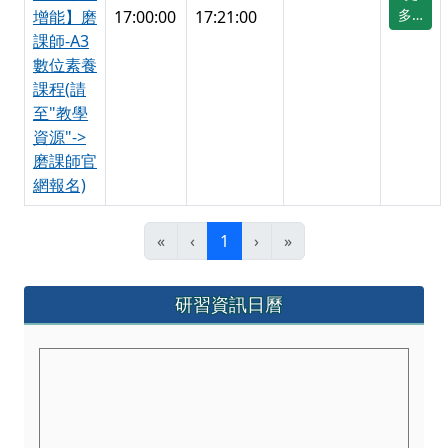
課師-A3
數位素養
課程(請
至"教學
資源"->
磨課師官
網報名)
(目前頁次)
«
‹
1
›
»
左邊區域內容
研習資訊日曆