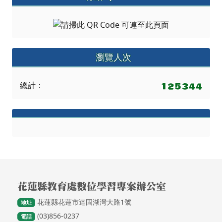
瀏覽人次
總計：
頁尾區域內容
花蓮縣教育處數位學習專案辦公室
花蓮縣花蓮市達固湖灣大路1號
地址
(03)856-0237
電話
請用
Chrome
、
FireFox
或 IE10.0瀏覽器以上獲得最佳瀏覽效果