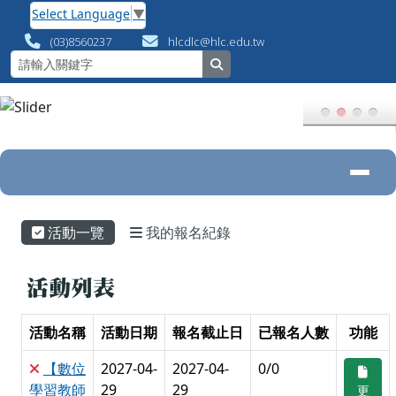
花蓮縣數位專案辦公室
跳至主內容區
Select Language
▼
(03)8560237
hlcdlc@hlc.edu.tw
search
導覽列
頁尾區域
主內容區域
活動一覽
我的報名紀錄
活動列表
活動名稱
活動日期
報名截止日
已報名人數
功能
【數位
2027-04-
2027-04-
0/0
學習教師
29
29
更
多…
增能】磨
17:00:00
17:21:00